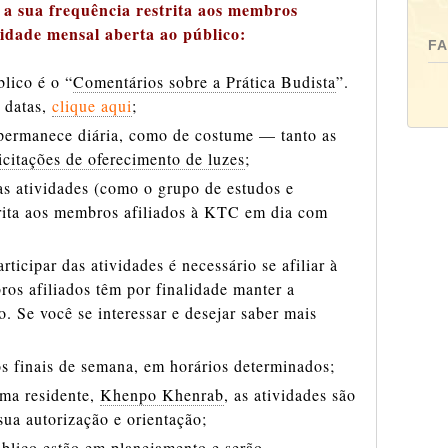
 a sua frequência restrita aos membros
vidade mensal aberta ao público:
F
blico é o “
Comentários sobre a Prática Budista
”.
s datas,
clique aqui
;
permanece diária, como de costume — tanto as
icitações de oferecimento de luzes
;
ras atividades (como o grupo de estudos e
trita aos membros afiliados à KTC em dia com
rticipar das atividades é necessário se afiliar à
s afiliados têm por finalidade manter a
o. Se você se interessar e desejar saber mais
os finais de semana, em horários determinados;
ama residente,
Khenpo Khenrab
, as atividades são
sua autorização e orientação;
úblico estão em planejamento e serão