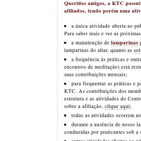
Queridos
amigos, a KTC possui
afiliados, tendo porém uma ati
a única atividade aberta ao pú
Para saber mais e ver as próxima
lamparinas
a manutenção de
lamparinas do altar, quanto as
sol
a frequência às práticas e out
encontros de meditação) está res
suas contribuições mensais;
para frequentar as práticas e pa
KTC. As contribuições dos membro
estrutura e as atividades do Centr
sobre a afiliação,
clique aqui
;
todas as atividades ocorrem n
durante a ausência de nosso l
conduzidas por praticantes sob a 
outras atividades abertas ao p