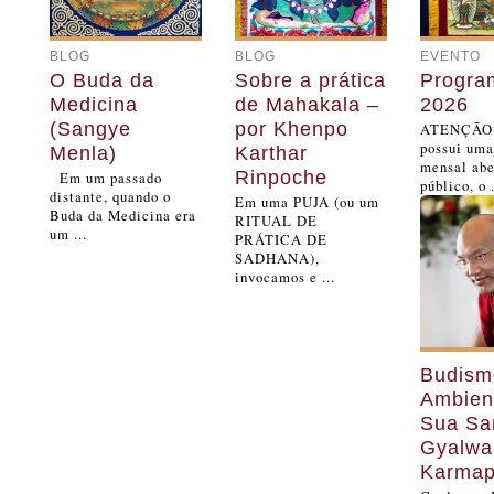
BLOG
BLOG
EVENTO
O Buda da
Sobre a prática
Progra
Medicina
de Mahakala –
2026
(Sangye
por Khenpo
ATENÇÃO:
possui uma
Menla)
Karthar
mensal abe
Rinpoche
Em um passado
público, o .
distante, quando o
Em uma PUJA (ou um
Buda da Medicina era
RITUAL DE
um ...
PRÁTICA DE
SADHANA),
invocamos e ...
Budism
Ambient
Sua Sa
Gyalwa
Karma