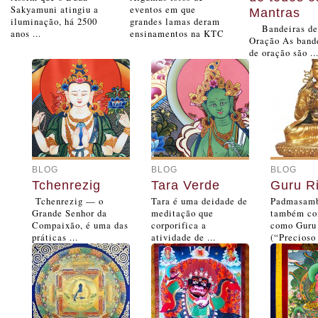
Sakyamuni atingiu a
eventos em que
Mantras
iluminação, há 2500
grandes lamas deram
Bandeiras de
anos ...
ensinamentos na KTC
Oração As band
de oração são ..
BLOG
BLOG
BLOG
Tchenrezig
Tara Verde
Guru R
Tchenrezig — o
Tara é uma deidade de
Padmasamb
Grande Senhor da
meditação que
também co
Compaixão, é uma das
corporifica a
como Guru
práticas ...
atividade de ...
(“Precioso 