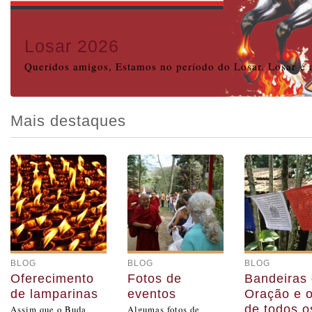
Losar 2026
Queridos amigos, Estamos no período do Losar. Losar é 
Mais destaques
BLOG
BLOG
BLOG
Oferecimento
Fotos de
Bandeiras
de lamparinas
eventos
Oração e o
de todos o
Assim que o Buda
Algumas fotos de