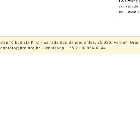
Gyalwang 
convidado 
com esse a
...
Centro budista KTC - Estrada dos Bandeirantes, 25.636, Vargem Gran
contato@ktc.org.br
- WhatsApp: +55 21 98954-6344