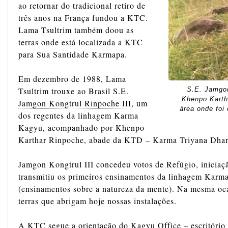
ao retornar do tradicional retiro de
três anos na França fundou a KTC.
Lama Tsultrim também doou as
terras onde está localizada a KTC
para Sua Santidade Karmapa.
Em dezembro de 1988, Lama
Tsultrim trouxe ao Brasil S.E.
S.E. Jamgon
Khenpo Karth
Jamgon Kongtrul Rinpoche III
, um
área onde foi
dos regentes da linhagem Karma
Kagyu, acompanhado por Khenpo
Karthar Rinpoche, abade da KTD – Karma Triyana Dha
Jamgon Kongtrul III concedeu votos de Refúgio, iniciaç
transmitiu os primeiros ensinamentos da linhagem Karm
(ensinamentos sobre a natureza da mente). Na mesma oca
terras que abrigam hoje nossas instalações.
A KTC segue a orientação do Kagyu Office – escritório