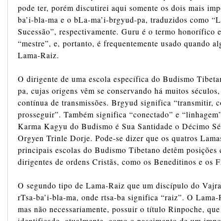
pode ter, porém discutirei aqui somente os dois mais imp
ba’i-bla-ma e o bLa-ma’i-brgyud-pa, traduzidos como “
Sucessão”, respectivamente. Guru é o termo honorífico e
“mestre”, e, portanto, é frequentemente usado quando al
Lama-Raiz.
O dirigente de uma escola específica do Budismo Tibeta
pa, cujas origens vêm se conservando há muitos séculos,
contínua de transmissões. Brgyud significa “transmitir, co
prosseguir”. Também significa “conectado” e “linhagem”
Karma Kagyu do Budismo é Sua Santidade o Décimo S
Orgyen Trinle Dorje. Pode-se dizer que os quatros Lama
principais escolas do Budismo Tibetano detêm posições 
dirigentes de ordens Cristãs, como os Beneditinos e os F
O segundo tipo de Lama-Raiz que um discípulo do Vajra
rTsa-ba’i-bla-ma, onde rtsa-ba significa “raiz”. O Lama
mas não necessariamente, possuir o título Rinpoche, que
identificado, atualmente, como o nascimento de um impor