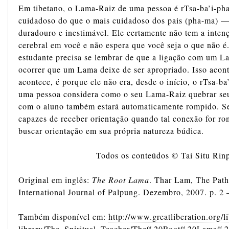
Em tibetano, o Lama-Raiz de uma pessoa é rTsa-ba’i-ph
cuidadoso do que o mais cuidadoso dos pais (pha-ma) —
duradouro e inestimável. Ele certamente não tem a inte
cerebral em você e não espera que você seja o que não é
estudante precisa se lembrar de que a ligação com um L
ocorrer que um Lama deixe de ser apropriado. Isso acont
acontece, é porque ele não era, desde o início, o rTsa-b
uma pessoa considera como o seu Lama-Raiz quebrar seu
com o aluno também estará automaticamente rompido. Se
capazes de receber orientação quando tal conexão for ro
buscar orientação em sua própria natureza búdica.
Todos os conteúdos © Tai Situ Rin
Original em inglês:
The Root Lama
. Thar Lam, The Path
International Journal of Palpung. Dezembro, 2007. p. 2 
Também disponível em:
http://www.greatliberation.org/li
library/The_Spiritual_Teacher/The%20Root%20Lama%2