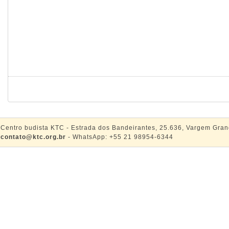
Centro budista KTC - Estrada dos Bandeirantes, 25.636, Vargem Gran
contato@ktc.org.br
- WhatsApp: +55 21 98954-6344