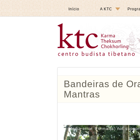
Início
A KTC
Progr
Bandeiras de Ora
Mantras
Tocador
Media error: Format(s) not suppor
de