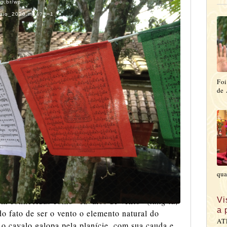
rg.br/wp-
Maio_2020.mp4?_=1
Foi
de 
qua
ém conhecidas como “cavalos de vento” (
lung ta,
Vi
a 
o fato de ser o vento o elemento natural do
AT
o cavalo galopa pela planície, com sua cauda e