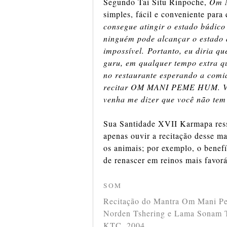
Segundo Tai Situ Rinpoche,
Om 
simples, fácil e conveniente para
consegue atingir o estado búdic
ninguém pode alcançar o estado 
impossível. Portanto, eu diria q
guru, em qualquer tempo extra qu
no restaurante esperando a comid
recitar OM MANI PEME HUM. Voc
venha me dizer que você não tem
Sua Santidade XVII Karmapa ress
apenas ouvir a recitação desse m
os animais; por exemplo, o benef
de renascer em reinos mais favorá
SOM
Recitação do Mantra Om Mani 
Norden Tshering e Lama Sonam Te
KTC, 2004.