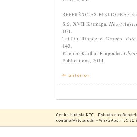
REFERÊNCIAS BIBLIOGRÁFIC
S.S. XVII Karmapa.
Heart Advic
104.
Tai Situ Rinpoche.
Ground, Path 
143.
Khenpo Karthar Rinpoche.
Chenre
Publications, 2014.
⇐ anterior
Centro budista KTC - Estrada dos Bandei
contato@ktc.org.br
- WhatsApp: +55 21