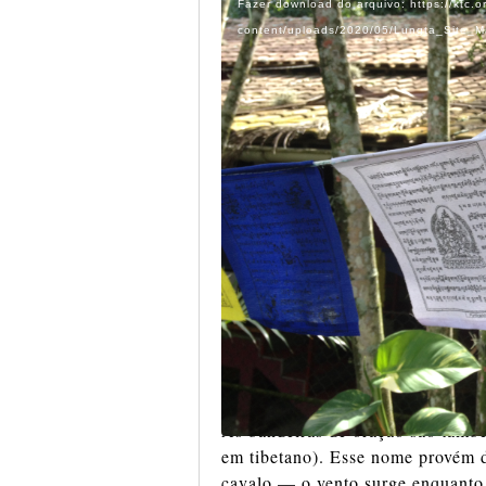
Fazer download do arquivo: https://ktc.o
vídeo
content/uploads/2020/05/Lungta_Site_
Bandeiras de Oração
As bandeiras de oração são tamb
em tibetano). Esse nome provém d
cavalo — o vento surge enquanto 