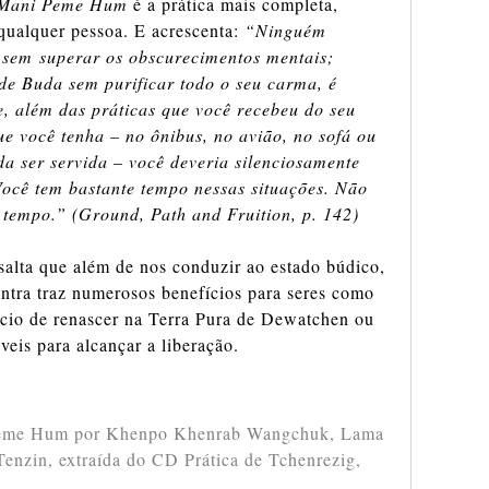
Mani Peme Hum
é a prática mais completa,
 qualquer pessoa. E acrescenta:
“Ninguém
o sem superar os obscurecimentos mentais;
de Buda sem purificar todo o seu carma, é
ue, além das práticas que você recebeu do seu
e você tenha – no ônibus, no avião, no sofá ou
a ser servida – você deveria silenciosamente
ê tem bastante tempo nessas situações. Não
 tempo.” (Ground, Path and Fruition, p. 142)
alta que além de nos conduzir ao estado búdico,
antra traz numerosos benefícios para seres como
ício de renascer na Terra Pura de Dewatchen ou
veis para alcançar a liberação.
Peme Hum por Khenpo Khenrab Wangchuk, Lama
nzin, extraída do CD Prática de Tchenrezig,