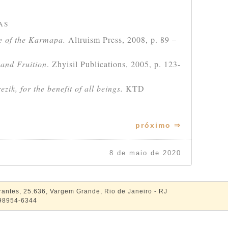
AS
e of the Karmapa.
Altruism Press, 2008, p. 89 –
and Fruition
. Zhyisil Publications, 2005, p. 123-
zik, for the benefit of all beings.
KTD
próximo ⇒
8 de maio de 2020
rantes, 25.636, Vargem Grande, Rio de Janeiro - RJ
 98954-6344