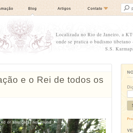
amação
Blog
Artigos
Contato
Localizada no Rio de Janeiro, a KT
onde se pratica o budismo tibetano
S.S. Karmap
NO
ção e o Rei de todos os
Di
Pro
ted or source(s) not found
V